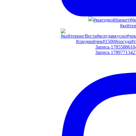
#кейте
#среднийчек#1500#посуда#т
Запись 17855886104
Запись 17897713427