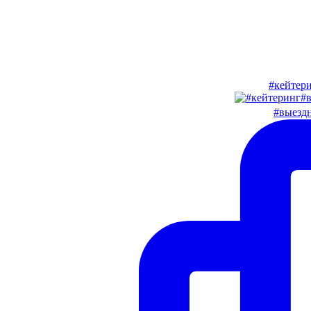
#кейтер
#выезд