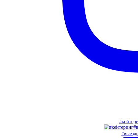
#кейтер
#выезд