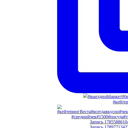
#кейте
#среднийчек#1500#посуда#т
Запись 17855886104
Запись 17897713427