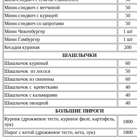
Мини-сэндвич с ветчиной
50
Мини-сэндвич с курицей
50
Мини-сэндвич со шпротами
50
Мини Чикенбургер
1 шт
Мини Гамбургер
1 шт
Кесадия куриная
200
ШАШЛЫЧКИ
Шашлычок куриный
60
Шашлычок из лосося
50
Шашлычок из свинины
60
Шашлычок с креветками
40
Шашлычок с кальмарами
40
Шашлычок овощной
40
БОЛЬШИЕ ПИРОГИ
Курник (дрожжевое тесто, куриное филе, картофель,
1800
лук)
Пирог с кетой (дрожжевое тесто, кета, лук)
1800