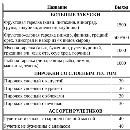
Название
Выход
БОЛЬШИЕ ЗАКУСКИ
Фруктовая тарелка (киви, питахайя, виноград,
1500
груша, голубика, апельсин,клубника)
Фруктово-сырная тарелка (инжир, финики, грецкий
500/500
орех, виноград и набор из 4х видов сыров)
Мясная тарелка (язык, буженина, рулет куриный,
1000
грудинка в/к, язык отв, соус хрен, горчица)
Рыбная тарелка (четыре вида рыбы, лимон,
1000
маслины, зелень)
ПИРОЖКИ СО СЛОЕНЫМ ТЕСТОМ
Пирожок слоеный с капустой
30
Пирожок слоеный с курицей
30
Пирожок слоеный с яблоками
30
Пирожок слоеный с печенью
30
АССОРТИ РУЛЕТИКОВ
Рулетики из языка с сырно-чесночной массой
40
Рулетик из буженины с ананасом
40