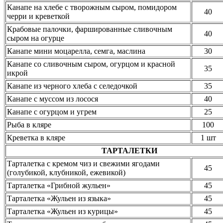
Канапе на хлебе с творожным сыром, помидором
40
черри и креветкой
Крабовые палочки, фаршированные сливочным
40
сыром на огурце
Канапе мини моцарелла, семга, маслина
30
Канапе со сливочным сыром, огурцом и красной
35
икрой
Канапе из черного хлеба с селедочкой
35
Канапе с муссом из лосося
40
Канапе с огурцом и угрем
25
Рыба в кляре
100
Креветка в кляре
1 шт
ТАРТАЛЕТКИ
Тарталетка с кремом чиз и свежими ягодами
45
(голубикой, клубникой, ежевикой)
Тарталетка «Грибной жульен»
45
Тарталетка «Жульен из языка»
45
Тарталетка «Жульен из курицы»
45