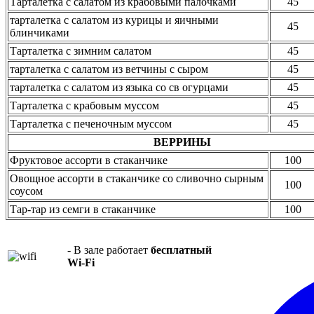
Тарталетка с салатом из крабовыми палочками
45
тарталетка с салатом из курицы и яичными
45
блинчиками
Тарталетка с зимним салатом
45
тарталетка с салатом из ветчины с сыром
45
тарталетка с салатом из языка со св огурцами
45
Тарталетка с крабовым муссом
45
Тарталетка с печеночным муссом
45
ВЕРРИНЫ
Фруктовое ассорти в стаканчике
100
Овощное ассорти в стаканчике со сливочно сырным
100
соусом
Тар-тар из семги в стаканчике
100
- В зале работает
бесплатный
Wi-Fi