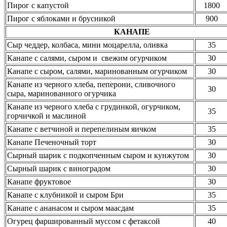
Пирог с капустой
1800
Пирог с яблоками и брусникой
900
КАНАПЕ
Сыр чеддер, колбаса, мини моцарелла, оливка
35
Канапе с салями, сыром и свежим огурчиком
30
Канапе с сыром, салями, маринованным огурчиком
30
Канапе из черного хлеба, пеперони, сливочного
30
сыра, маринованного огурчика
Канапе из черного хлеба с грудинкой, огурчиком,
35
горчичкой и маслиной
Канапе с ветчиной и перепелиным яичком
35
Канапе Печеночный торт
30
Сырный шарик с подкопченным сыром и кунжутом
30
Сырный шарик с виноградом
30
Канапе фруктовое
30
Канапе с клубникой и сыром Бри
35
Канапе с ананасом и сыром маасдам
35
Огурец фаршированный муссом с фетаксой
40