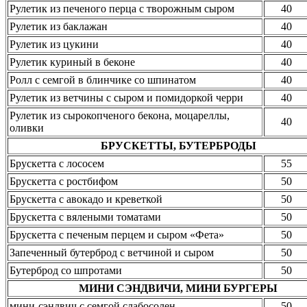
Рулетик из печеного перца с творожным сыром
40
Рулетик из баклажан
40
Рулетик из цукини
40
Рулетик куриный в беконе
40
Ролл с семгой в блинчике со шпинатом
40
Рулетик из ветчины с сыром и помидоркой черри
40
Рулетик из сырокопченого бекона, моцареллы,
40
оливки
БРУСКЕТТЫ, БУТЕРБРОДЫ
Брускетта с лососем
55
Брускетта с ростбифом
50
Брускетта с авокадо и креветкой
50
Брускетта с вялеными томатами
50
Брускетта с печеным перцем и сыром «Фета»
50
Запеченный бутерброд с ветчиной и сыром
50
Бутерброд со шпротами
50
МИНИ СЭНДВИЧИ, МИНИ БУРГЕРЫ
мини-сэндвич с семгой слабосолен
50