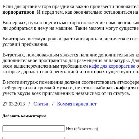
Если для организатора праздника важно произвести положитель
корпоративов
. И перед тем, как окончательно остановиться н
Во-первых, нужно оценить месторасположение помещения: как д
ли добираться к нему на машине. Такие мелочи могут существенн
Во-вторых, весомую роль играет санитарно-гигиеническое сос
условий пребывания.
В-третьих, немаловажным является наличие дополнительных ком
дополнительное пространство для размещения аппаратуры. Дале
всем вышеперечисленным требованиям
кафе для корпоратива
о
которые дорожат своей репутацией и о которых существуют по
В итоге антураж помещения должен соответствовать атмосфере
фейерверка или громкой музыки, не стоит выбирать
кафе для 
учесть вкусы всех приглашенных независимо от из статуса.
27.03.2013
/
Статьи
/
Комментариев нет
Добавить комментарий
Имя (обязательно)