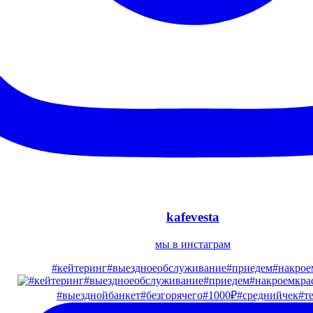
kafevesta
мы в инстаграм
#кейтеринг#выездноеобслуживание#приедем#накрое
#выезднойбанкет#безгорячего#1000₽#среднийчек#те