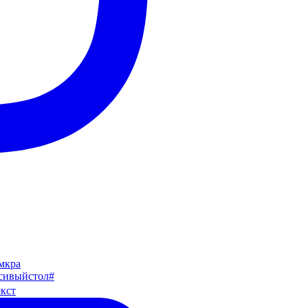
мкра
кст