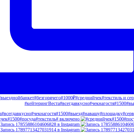
#кейтерингВеста#всегдавкусно#чекнагостя#1500#вы
чек#1500#посуда#текстиль# включено
Запись 17855886104606828 в Instagram
Запись 17897713427031914 в Instagram