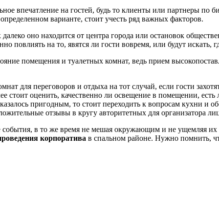
ное впечатление на гостей, будь то клиенты или партнеры по би
а определенном варианте, стоит учесть ряд важных факторов.
алеко оно находится от центра города или остановок обществен
о повлиять на то, явятся ли гости вовремя, или будут искать, г
тояние помещения и туалетных комнат, ведь прием высокопоста
нат для переговоров и отдыха на тот случай, если гости захот
е стоит оценить, качественно ли освещение в помещении, есть 
казалось пригодным, то стоит переходить к вопросам кухни и об
ложительные отзывы в кругу авторитетных для организатора лиц
 события, в то же время не мешая окружающим и не ущемляя их 
проведения корпоратива
в спальном районе. Нужно помнить, чт