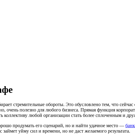
афе
бирает стремительные обороты. Это обусловлено тем, что сейч
нно, очень полезно для любого бизнеса. Прямая функция корпор
сть коллективу любой организации стать более сплоченным и др
орошо продумать его сценарий, но и найти удачное место —
банк
с займет уйму сил и времени, но не даст желаемого результата.